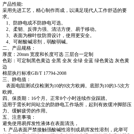
产品性能:
采用先进工艺，精心制作而成，以满足现代人工作舒适的要
求。
1、防静电或不防静电可选。
2、柔韧、反弹力强、清洁方便、易于移动。
3、表面为柳叶纹防滑设计，使用更安全。
4、可耐酸碱溶剂，弱酸弱碱。
二、产品规格：
厚度：20mm 宽度和长度可选 三层合一定制
色彩：可定制黑色黄边 全黑 全灰 全绿 全蓝 绿色黄边 灰色黄
边
棉层执行标准GB/T 17794-2008
三、静电值：
表面电阻测试仪检测为10的9次方欧姆。底部为10的3-5次方
欧姆。
四、保质期：16个月。正常8个小时连续作业踩踏。
适用于需长时间站立的防静电工作场所，起到有效缓冲脚部压
力、缓解疲劳的作用。
五、注意事项：
避免使用易挥发性液体在表面清洗，
⒈ 产品表面严禁接触强酸碱性溶剂或易挥发性溶剂，此举可