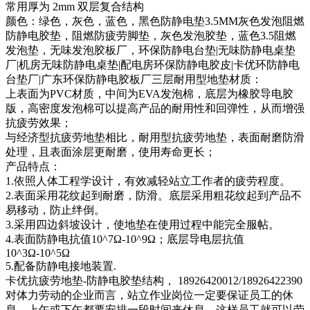
常用厚为 2mm 双层复合结构
颜色：绿色，灰色，蓝色，黑色防静电垫3.5MM灰色发泡阻燃
防静电胶垫，阻燃防疲劳脚垫，灰色发泡胶垫，蓝色3.5阻燃
发泡垫，无味发泡胶板厂，环保防静电台垫|无味防静电桌垫
厂|机房无味防静电桌垫|配电房环保防静电胶皮|卡优环防静电
台垫厂|广东环保防静电胶板厂三层耐用型地垫材质：
上表面为PVC材质，中间为EVA发泡棉，底层为橡胶导电胶
版，高密度发泡棉可以提高产品的耐用性和回弹性，从而增强
抗疲劳效果；
与经济型抗疲劳地垫相比，耐用型抗疲劳地垫，表面耐磨防滑
处理，且表面涂层更耐磨，使用寿命更长；
产品特点：
1.依照人体工程学设计，有效减轻站立工作者的疲劳程度。
2.表面采用花纹起到耐磨，防滑。底层采用粗花纹起到产品不
易移动，防止绊倒。
3.采用四边斜坡设计，使地垫在使用过程中能完全服帖。
4.表面防静电抗值10^7Ω-10^9Ω；底层导电层抗值
10^3Ω-10^5Ω
5.配备防静电接地装置.
卡优抗疲劳地垫-防静电胶垫结构， 18926420012/18926422390
对体力劳动的企业而言，站立作业岗位一定要保证员工的休
息，上午或下午都要安排一段时间来休息，这样员工就可以劳