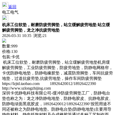
返回
电工电气
机床工位软垫，耐磨防疲劳脚垫，站立缓解疲劳地垫 站立缓
解疲劳脚垫，龙之净抗疲劳地垫
2026-03-31 10:35 浏览:
21
数量:999
价格:130
包装:卡优
机床工位软垫，耐磨防疲劳脚垫，站立缓解疲劳地垫机房缓
解疲劳脚垫，工业防疲劳脚垫，防疲劳地垫，防静电网格帘，
卡优防静电地垫，防静电橡胶垫，减震防滑脚垫，车间抗疲劳
地垫，过道抗疲劳垫,抗疲劳地垫，操作车间防疲劳脚垫
https://lzjtd.taobao.com 18926420012/18926422390
http://www.szlongzhijing.com
深圳卡优静电科技有限公司-缓冲防疲劳脚垫工厂，防静电台
垫也称之为：龙之净防静电地垫，防静电胶皮、抗静电胶皮、
防静电绿面黑底胶皮，18926420012/18926422390‘按照用途不
同还被称之为防静电地垫。防静电台垫(防静电地垫)主要用导
静电材料、静电耗散材料及合成橡胶等通过多种工艺制作而