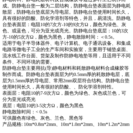
成。防静电台垫一般为二层结构，防静电台垫表面层为静电耗
散层，防静电台垫底层为导电层。防静电台垫使用时间长久，
具有很好的防酸、防化学溶剂等特色，并且，易清洗。防静电
台垫表面层：电阻10的7次方-10的9次方Ω，颜色为绿色、灰
色、或蓝色，可分为亚光或亮光。防静电台垫底层：10的3次
方-10的5次方Ω，颜色为黑色，静电散除时间：＜0.5s。
适用于电子半导体器件、电子计算机、电子通讯设备、和集成
电路等微电子工业的生产车间和实验室，主要用于铺垫桌面、
流水线工作台面、货架及制作防静电地垫等用，且适用于不同
条件、不同环境的需要。
防静电台垫主要用抗(导)静电材料和耗散静电材料合成橡胶等
制作而成。防静电台垫表面层为约0.5mm厚的耗散静电层，底
层为1.5mm厚的导电层、常用2mm双层符合结构。防静电台垫
使用时间长久，具有很好的防酸、、防化学溶剂特性。
表面层：电阻10的7-9次方Ω，颜色为绿色、灰色或兰色，可
分为亚光或亮光
底层：电阻10的3-5次方Ω，颜色为黑色
静电散除时间：< 0.5s
可供颜色有绿色、灰色、兰色、黑色等
产品规格: 10m*0.8m*2mm、10m*1.0m*2mm、10m*1.2m*2mm