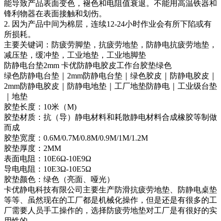
能导致产品表面变色，褪色和电阻值衰退。不能用高温铁器和
锋利物器在表面接触和划伤。
2. 因为产品中间为棉层，连续12-24小时作业会有所下陷或有
所损耗。
主要关键词：防疲劳脚垫，抗疲劳地垫，防静电抗疲劳地垫，
减压垫，缓冲垫，工业地垫，工业地脚垫
防静电台垫2mm 卡优防静电胶皮工作台胶垫绿色
绿色防静电台垫｜2mm防静电台垫｜绿色胶皮｜防静电胶皮｜
2mm防静电胶皮｜防静电地垫｜工厂地垫防静电｜工业级台垫
｜地垫
胶垫长度：10米（M)
胶垫材质：抗（导）静电材料和耗散静电材料合成橡胶等制做
而成
胶垫宽度：0.6M/0.7M/0.8M/0.9M/1M/1.2M
胶垫厚度：2MM
表面电阻：10E6Ω-10E9Ω
导电电阻：10E3Ω-10E5Ω
胶垫颜色：绿色（亮面、哑光）
卡优静电科技有限公司主要生产防滑抗疲劳地垫、防静电桌垫
等等、虽然现在的工厂都是机械化操作，但是还是有很多的工
厂需要人员手工操作的，选择防疲劳地垫对工厂是有很好的实
用性的