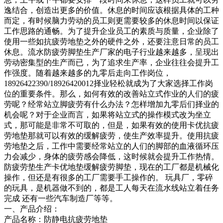
逸结合，创造出更多的价值。休息的时间应该根据具体的工种
而定，有时候脑力劳动的员工则更需要较多的休息时间以保证
工作思路的通畅。为了提升企业员工的素质与质量，企业除了
使用一些如抗疲劳地垫之外的硬件之外，还要注意日常的员工
休息。流水防疲劳脚垫生产厂家的电子行业越来越多，呈现出
劳动密集型的生产而已，为了追求生产率，企业往往会提升工
作强度。随着越来越多的九零后走向工作岗位，
18926422390/18926420012择业轻松就成为了大家选择工作岗
位的重要条件。那么，如何有效的改善站立式作业的人们的疲
劳呢？经常站立脚疲劳有什么办法？怎样增加九零后们择业的
机会呢？对于企业而言，如果将站立式的操作模式改为坐立
式，那可能是非常不可取的，但是，如果有效的使用卡优抗疲
劳地垫那就可以有效的缓解疲劳，使生产效率提升。使用抗疲
劳地垫之后，工作中需要经常站立的人们的脚部的血液循环压
力会减少，身体的疲劳感会降低，这时候就会提升工作热情。
防疲劳垫生产卡优地垫缓解疲劳脚垫，现在的工厂都是机械化
操作，但还是有很多的工厂需要手工操作的。 玩具厂，零碎
的玩具，是机器做不到的，都是工人每天在流水线站立着任务
完成 还有一些汽车制造厂等等。
一、产品介绍：
产品名称：防静电抗疲劳地垫