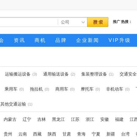
推广
热搜：
会
资讯
商机
品牌
企业新闻
VIP升级
运输搬运设备
通用输送设备
集装整理设备
交通安全
(3)
(2)
(1)
乘用车
拖拉机
商用车
摩托车
非机动车
(0)
(0)
(0)
(0)
(0)
其他交通运输
(1)
内蒙古
辽宁
吉林
黑龙江
江苏
浙江
安徽
福建
江
贵州
云南
西藏
陕西
甘肃
青海
宁夏
新疆
台湾