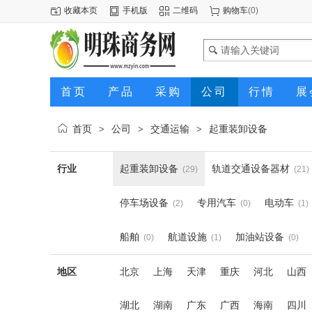
收藏本页
手机版
二维码
购物车
(
0
)
首页
产品
采购
公司
行情
展
首页
公司
交通运输
起重装卸设备
>
>
>
行业
起重装卸设备
轨道交通设备器材
(29)
(21)
停车场设备
专用汽车
电动车
(2)
(0)
(1)
船舶
航道设施
加油站设备
(0)
(1)
(0)
地区
北京
上海
天津
重庆
河北
山西
湖北
湖南
广东
广西
海南
四川