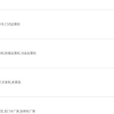
行吊,门式起重机
桥机,防爆起重机,冶金起重机
,压套机,拴紧器
赁,龙门吊厂家,架桥机厂家