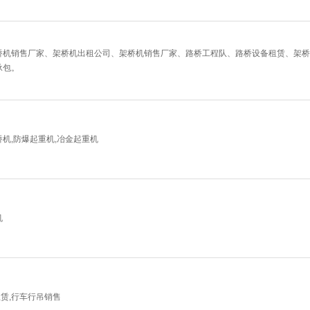
桥机销售厂家、架桥机出租公司、架桥机销售厂家、路桥工程队、路桥设备租赁、架桥
承包。
桥机,防爆起重机,冶金起重机
机
租赁,行车行吊销售