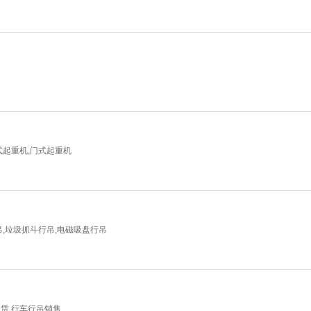
式起重机,门式起重机
吊,垃圾抓斗行吊,电磁吸盘行吊
租赁,行车行吊销售