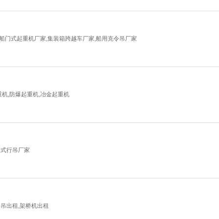
船门式起重机厂家,集装箱跨越车厂家,船用克令吊厂家
重机,防爆起重机,冶金起重机
欧式行吊厂家
门吊出租,架桥机出租