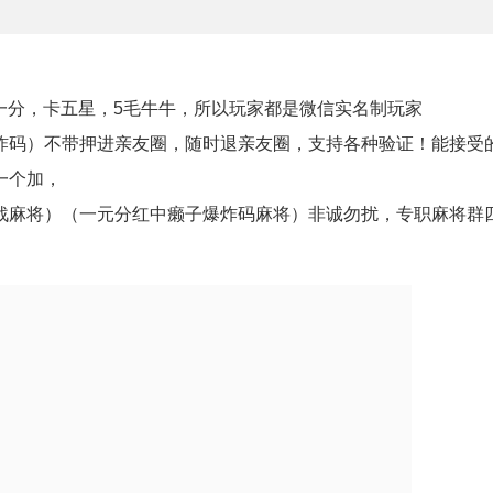
元一分，卡五星，5毛牛牛，所以玩家都是微信实名制玩家
炸码）不带押进亲友圈，随时退亲友圈，支持各种验证！能接受
一个加，
战麻将）（一元分红中癞子爆炸码麻将）非诚勿扰，专职麻将群