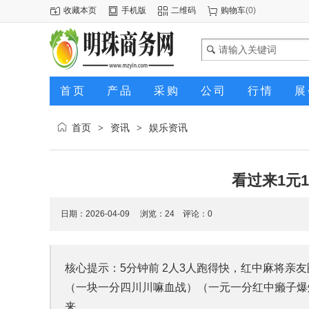
收藏本页
手机版
二维码
购物车
(
0
)
首页
产品
采购
公司
行情
展
首页
资讯
娱乐资讯
>
>
看过来1元
日期：2026-04-09 浏览：
24
评论：0
核心提示：5分钟前 2人3人跑得快，红中麻将亲
（一块一分四川川嘛血战）（一元一分红中癞子爆
来，