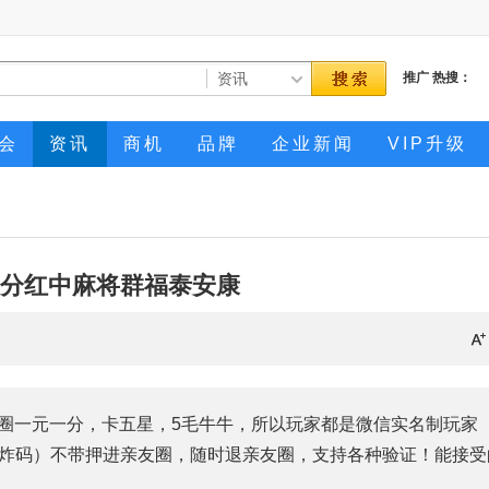
推广
热搜：
会
资讯
商机
品牌
企业新闻
VIP升级
1分红中麻将群福泰安康
友圈一元一分，卡五星，5毛牛牛，所以玩家都是微信实名制玩家
炸码）不带押进亲友圈，随时退亲友圈，支持各种验证！能接受