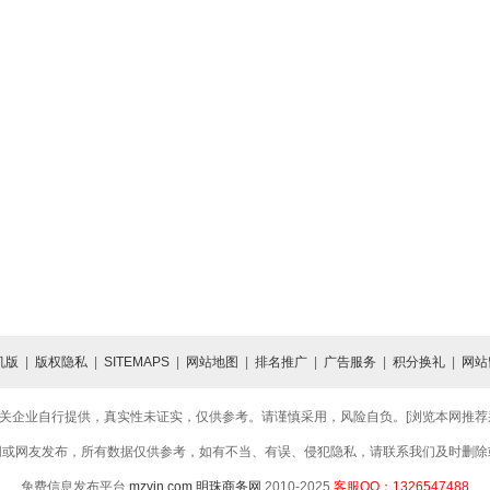
机版
|
版权隐私
|
SITEMAPS
|
网站地图
|
排名推广
|
广告服务
|
积分换礼
|
网站
关企业自行提供，真实性未证实，仅供参考。请谨慎采用，风险自负。[浏览本网推荐采用
网或网友发布，所有数据仅供参考，如有不当、有误、侵犯隐私，请联系我们及时删除
免费信息发布平台
mzyin.com
明珠商务网
2010-2025
客服QQ：1326547488