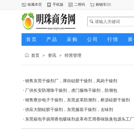
收藏本页
手机版
二维码
购物车
(
0
)
首页
产品
采购
公司
行情
展
首页
资讯
经营管理
>
>
销售东莞干燥剂厂，厚街硅胶干燥剂，凤岗干燥剂
厂供长安防潮珠干燥剂，虎门服饰干燥剂，防潮包
销售寮步电子干燥剂，东莞皮革防潮剂，桥沥硅胶干燥剂
供应大朗硅胶干燥剂，东莞服装干燥剂，去味剂
东莞箱包手袋用香包吸味剂皮革布艺用香味除臭包源头工厂